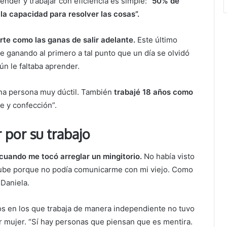
render y trabajar con eficiencia es simple:
“50% de
la capacidad para resolver las cosas”.
rte como las ganas de salir adelante.
Este último
ue ganando al primero a tal punto que un día se olvidó
ún le faltaba aprender.
na persona muy dúctil. También
trabajé 18 años como
te y confección”.
 por su trabajo
cuando me tocó arreglar un mingitorio.
No había visto
Tube porque no podía comunicarme con mi viejo. Como
Daniela.
os en los que trabaja de manera independiente no tuvo
 mujer. “Sí hay personas que piensan que es mentira.