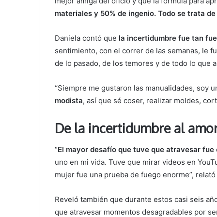
mejor amiga del oficio y que la fórmula para ap
materiales y 50% de ingenio. Todo se trata de 
Daniela contó que
la incertidumbre fue tan fue
sentimiento, con el correr de las semanas, le f
de lo pasado, de los temores y de todo lo que a
“Siempre me gustaron las manualidades, soy u
modista
, así que sé coser, realizar moldes, cor
De la incertidumbre al amor
“
El mayor desafío que tuve que atravesar fue 
uno en mi vida. Tuve que mirar videos en You
mujer fue una prueba de fuego enorme”, relató 
Reveló también que durante estos casi seis añ
que atravesar momentos desagradables por ser