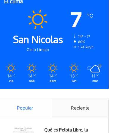
El clima
7
℃
San Nicolas
14º - 7º
89%
1.74 km/h
Cielo Limpio
14
14
14
13
11
℃
℃
℃
℃
℃
vie
sáb
dom
lun
mar
Popular
Reciente
Qué es Pelota Libre, la