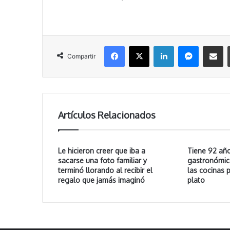
Facebook
X
LinkedIn
Messenger
Compartir vía correo electrónico
Compartir
Artículos Relacionados
Le hicieron creer que iba a
Tiene 92 año
sacarse una foto familiar y
gastronómico
terminó llorando al recibir el
las cocinas 
regalo que jamás imaginó
plato