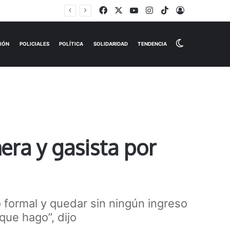
Facebook
X
YouTube
Instagram
TikTok
Iniciar Sesi
iércoles
Switch skin
EMPRESAS
ESPECTÁCULOS
HISTORIAS
OPINIÓN
P
era y gasista por
o formal y quedar sin ningún ingreso
que hago”, dijo