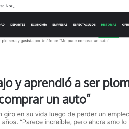
so Noah Romero: el juicio contra David y Leonel Gaetán comenzará el m
ACTUALIDAD
DEPORTES
ECONOMÍA
er plomera y gasista por teléfono: “Me pude comprar un auto”
ajo y aprendió a ser plom
 comprar un auto”
n giro en su vida luego de perder un emple
 años. “Parece increíble, pero ahora amo lo 