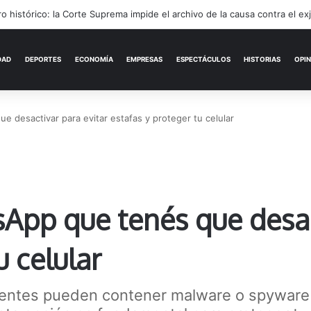
rónimo Podestá: pasión, gestión y un sueño llamado ascenso
ACTUALIDAD
DEPORTES
ECONOMÍA
 desactivar para evitar estafas y proteger tu celular
App que tenés que desac
u celular
uentes pueden contener malware o spyware 