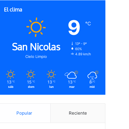
El clima
9
℃
San Nicolas
13º - 9º
60%
4.89 km/h
Cielo Limpio
13
15
13
13
8
℃
℃
℃
℃
℃
sáb
dom
lun
mar
mié
Popular
Reciente