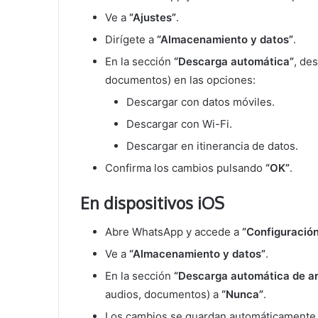
Ve a
“Ajustes”
.
Dirígete a
“Almacenamiento y datos”
.
En la sección
“Descarga automática”
, de
documentos) en las opciones:
Descargar con datos móviles.
Descargar con Wi-Fi.
Descargar en itinerancia de datos.
Confirma los cambios pulsando
“OK”
.
En dispositivos iOS
Abre WhatsApp y accede a
“Configuració
Ve a
“Almacenamiento y datos”
.
En la sección
“Descarga automática de a
audios, documentos) a
“Nunca”
.
Los cambios se guardan automáticamente