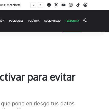
Facebook
X
YouTube
Instagram
TikTok
Iniciar Sesi
Switch skin
EMPRESAS
ESPECTÁCULOS
HISTORIAS
OPINIÓN
P
tivar para evitar
que pone en riesgo tus datos