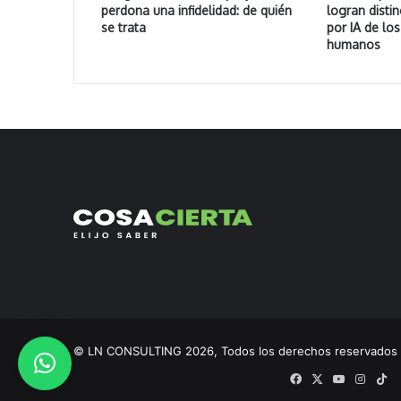
perdona una infidelidad: de quién
logran distin
se trata
por IA de lo
humanos
© LN CONSULTING 2026, Todos los derechos reservado
Facebook
X
YouTube
Insta
Ti