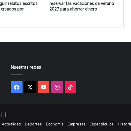
guir relatos escritos
reservar las vacaciones de verano
s creados por
2027 para ahorrar dinero
Nuestras redes
Facebook
X
YouTube
Instagram
TikTok
s |
|
gram
kTok
Actualidad
Deportes
Economía
Empresas
Espectáculos
Histori