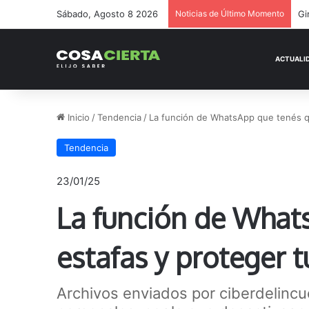
Sábado, Agosto 8 2026
Noticias de Último Momento
Ge
Inicio
/
Tendencia
/
La función de WhatsApp que tenés que
Tendencia
23/01/25
La función de Whats
estafas y proteger t
Archivos enviados por ciberdelinc