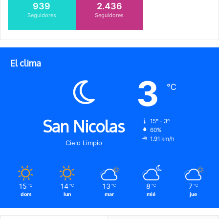
939
2.436
Seguidores
Seguidores
El clima
3
℃
San Nicolas
15º - 3º
60%
1.91 km/h
Cielo Limpio
15
14
13
8
7
℃
℃
℃
℃
℃
dom
lun
mar
mié
jue