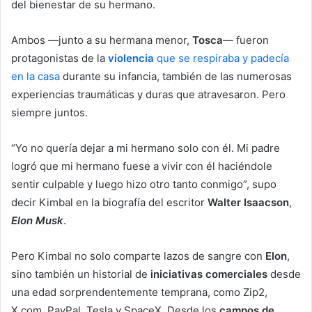
del bienestar de su hermano.
Ambos ―junto a su hermana menor,
Tosca
― fueron
protagonistas de la
violencia
que se respiraba y padecía
en la casa
durante su infancia, también de las numerosas
experiencias traumáticas y duras que atravesaron. Pero
siempre juntos.
“Yo no quería dejar a mi hermano solo con él. Mi padre
logró que mi hermano fuese a vivir con él haciéndole
sentir culpable y luego hizo otro tanto conmigo”, supo
decir Kimbal en la biografía del escritor
Walter Isaacson
,
Elon Musk
.
Pero Kimbal no solo comparte lazos de sangre con
Elon
,
sino también un historial de
iniciativas comerciales
desde
una edad sorprendentemente temprana, como Zip2,
X.com, PayPal, Tesla y SpaceX. Desde los
campos de