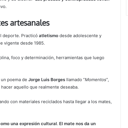
uvo.
tes artesanales
l deporte. Practicó
atletismo
desde adolescente y
ple vigente desde 1985.
plina, foco y determinación, herramientas que luego
er un poema de
Jorge Luis Borges
llamado “
Momentos
”,
 a hacer aquello que realmente deseaba.
do con materiales reciclados hasta llegar a los mates,
.
como una expresión cultural
.
El mate nos da un