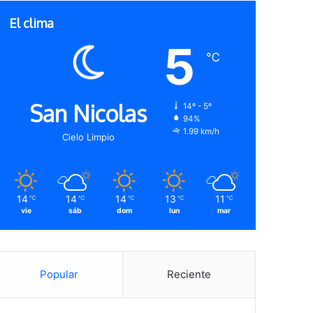
El clima
5
℃
San Nicolas
14º - 5º
94%
1.99 km/h
Cielo Limpio
14
14
14
13
11
℃
℃
℃
℃
℃
vie
sáb
dom
lun
mar
Popular
Reciente