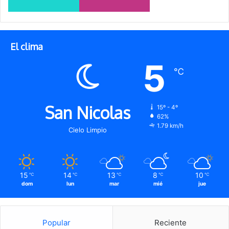
El clima
5
℃
San Nicolas
15º - 4º
62%
1.79 km/h
Cielo Limpio
15
14
13
8
10
℃
℃
℃
℃
℃
dom
lun
mar
mié
jue
Popular
Reciente