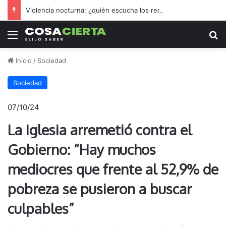
Violencia nocturna: ¿quién escucha los reclamos nicoleños?
Menú
B
Inicio
/
Sociedad
Sociedad
07/10/24
La Iglesia arremetió contra el
Gobierno: “Hay muchos
mediocres que frente al 52,9% de
pobreza se pusieron a buscar
culpables”