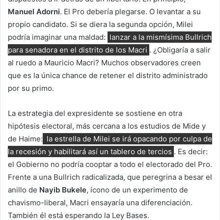
Manuel Adorni
. El Pro debería plegarse. O levantar a su
propio candidato. Si se diera la segunda opción, Milei
podría imaginar una maldad:
lanzar a la mismísima Bullrich
para senadora en el distrito de los Macri
. ¿Obligaría a salir
al ruedo a Mauricio Macri? Muchos observadores creen
que es la única chance de retener el distrito administrado
por su primo.
La estrategia del expresidente se sostiene en otra
hipótesis electoral, más cercana a los estudios de Mide y
de Haime:
la estrella de Milei se irá opacando por culpa de
la recesión y habilitará así un tablero de tercios
. Es decir:
el Gobierno no podría cooptar a todo el electorado del Pro.
Frente a una Bullrich radicalizada, que peregrina a besar el
anillo de
Nayib Bukele
, ícono de un experimento de
chavismo-liberal, Macri ensayaría una diferenciación.
También él está esperando la Ley Bases.