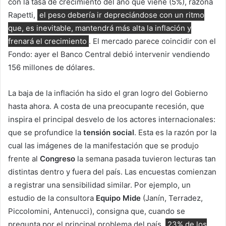
con la tasa de crecimiento del año que viene (5%), razona
Rapetti,
el peso debería ir depreciándose con un ritmo
que, es inevitable, mantendrá más alta la inflación y
frenará el crecimiento
. El mercado parece coincidir con el
Fondo: ayer el Banco Central debió intervenir vendiendo
156 millones de dólares.
La baja de la inflación ha sido el gran logro del Gobierno
hasta ahora. A costa de una preocupante recesión, que
inspira el principal desvelo de los actores internacionales:
que se profundice la
tensión social
. Esta es la razón por la
cual las imágenes de la manifestación que se produjo
frente al
Congreso
la semana pasada tuvieron lecturas tan
distintas dentro y fuera del país. Las encuestas comienzan
a registrar una sensibilidad similar. Por ejemplo, un
estudio de la consultora
Equipo Mide
(Janín, Terradez,
Piccolomini, Antenucci), consigna que, cuando se
pregunta por el principal problema del país,
23% de los