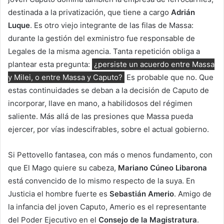
destinada a la privatización, que tiene a cargo
Adrián
Luque
. Es otro viejo integrante de las filas de Massa:
durante la gestión del exministro fue responsable de
Legales de la misma agencia. Tanta repetición obliga a
plantear esta pregunta:
¿persiste un acuerdo entre Massa
y Milei, o entre Massa y Caputo?
Es probable que no. Que
estas continuidades se deban a la decisión de Caputo de
incorporar, llave en mano, a habilidosos del régimen
saliente. Más allá de las presiones que Massa pueda
ejercer, por vías indescifrables, sobre el actual gobierno.
Si Pettovello fantasea, con más o menos fundamento, con
que El Mago quiere su cabeza,
Mariano Cúneo Libarona
está convencido de lo mismo respecto de la suya. En
Justicia el hombre fuerte es
Sebastián Amerio
. Amigo de
la infancia del joven Caputo, Amerio es el representante
del Poder Ejecutivo en el
Consejo de la Magistratura
.