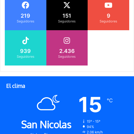
219
151
9
Seguidores
Seguidores
Seguidores
939
2.436
Seguidores
Seguidores
El clima
15
℃
San Nicolas
15º - 15º
94%
2.06 km/h