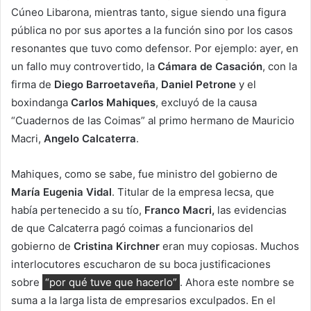
Cúneo Libarona, mientras tanto, sigue siendo una figura
pública no por sus aportes a la función sino por los casos
resonantes que tuvo como defensor. Por ejemplo: ayer, en
un fallo muy controvertido, la
Cámara de Casación
, con la
firma de
Diego Barroetaveña
,
Daniel Petrone
y el
boxindanga
Carlos Mahiques
, excluyó de la causa
“Cuadernos de las Coimas” al primo hermano de Mauricio
Macri,
Angelo Calcaterra
.
Mahiques, como se sabe, fue ministro del gobierno de
María Eugenia Vidal
. Titular de la empresa Iecsa, que
había pertenecido a su tío,
Franco Macri,
las evidencias
de que Calcaterra pagó coimas a funcionarios del
gobierno de
Cristina Kirchner
eran muy copiosas. Muchos
interlocutores escucharon de su boca justificaciones
sobre
“por qué tuve que hacerlo”
. Ahora este nombre se
suma a la larga lista de empresarios exculpados. En el