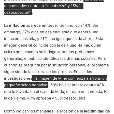
encuestados contesta “la pobreza” y 15% “la
desocupación”
.
La
inflación
aparece en tercer término, con 14%. Sin
embargo, 37% dice en esa encuesta que espera una
inflación más alta, y 21% una igual que la de ahora. Esta
imagen general coincide con la de
Hugo Haime
, quien
aclara que, cuando se indaga sobre los problemas
generales, el público identifica los dramas sociales. Pero,
cuando se pregunta por la situación personal, el problema
sigue siendo la carrera de los precios. En las dos
investigaciones
la imagen de Milei comienza a arrojar un
pequeño saldo negativo
: 50% baja el pulgar contra 48%
que lo levanta en el caso de Mide, el resto no contesta. En
la de Haime, 47% aprueba y 53% desaprueba.
Como indican los manuales, la erosión de la
legitimidad de