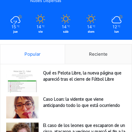
Nubes Dispersas
15
14
14
14
12
℃
℃
℃
℃
℃
jue
vie
sáb
dom
lun
Popular
Reciente
Qué es Pelota Libre, la nueva página que
apareció tras el cierre de Fútbol Libre
Caso Loan: la vidente que viene
anticipando todo lo que está ocurriendo
El caso de los leones que escaparon de un
circo, atacaron a vecinos y marcó el fin a la