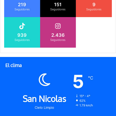
219
151
9
Seguidores
Seguidores
Seguidores
939
2.436
Seguidores
Seguidores
El clima
5
℃
San Nicolas
15º - 4º
62%
1.79 km/h
Cielo Limpio