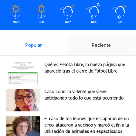
15
14
13
8
10
℃
℃
℃
℃
℃
dom
lun
mar
mié
jue
Popular
Reciente
Qué es Pelota Libre, la nueva página que
apareció tras el cierre de Fútbol Libre
Caso Loan: la vidente que viene
anticipando todo lo que está ocurriendo
El caso de los leones que escaparon de un
circo, atacaron a vecinos y marcó el fin a la
utilización de animales en espectáculos