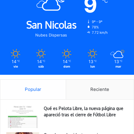
9
℃
San Nicolas
9º - 9º
78%
7.72 km/h
Nubes Dispersas
14
14
14
13
13
℃
℃
℃
℃
℃
vie
sáb
dom
lun
mar
Popular
Reciente
Qué es Pelota Libre, la nueva página que
apareció tras el cierre de Fútbol Libre