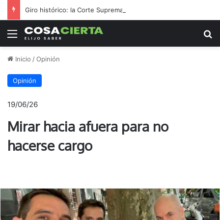
Giro histórico: la Corte Suprema impide el archivo de la causa contra el exjuez Marchetti
Menú
B
Inicio
/
Opinión
Opinión
19/06/26
Mirar hacia afuera para no
hacerse cargo