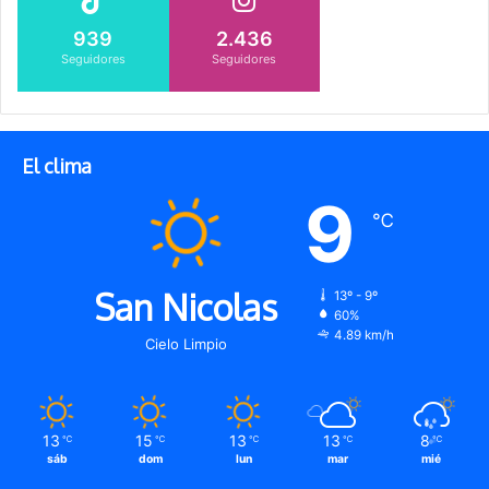
939
2.436
Seguidores
Seguidores
El clima
9
℃
San Nicolas
13º - 9º
60%
4.89 km/h
Cielo Limpio
13
15
13
13
8
℃
℃
℃
℃
℃
sáb
dom
lun
mar
mié