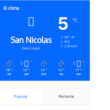
El clima
5
℃
San Nicolas
14º - 5º
92%
2.39 km/h
Cielo Limpio
14
14
14
13
11
℃
℃
℃
℃
℃
vie
sáb
dom
lun
mar
Popular
Reciente