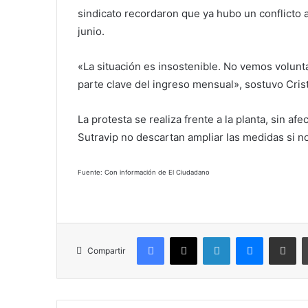
sindicato recordaron que ya hubo un conflicto 
junio.
«La situación es insostenible. No vemos volunta
parte clave del ingreso mensual», sostuvo Crist
La protesta se realiza frente a la planta, sin af
Sutravip no descartan ampliar las medidas si n
Fuente: Con información de El Ciudadano
Facebook
X
LinkedIn
Messenger
Compartir vía correo electrónico
Compartir