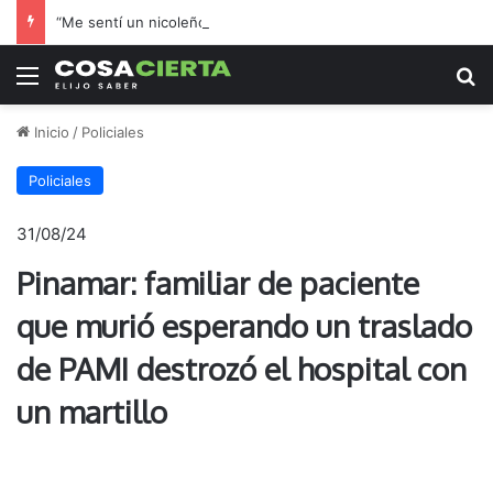
“Me sentí un nicoleño más”: el hincha de Boca que adoptó a Regatas en la final por el ascenso
Menú
B
Inicio
/
Policiales
Policiales
31/08/24
Pinamar: familiar de paciente
que murió esperando un traslado
de PAMI destrozó el hospital con
un martillo