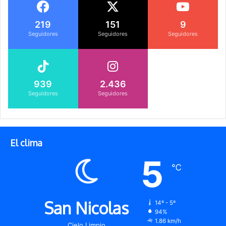
219
151
9
Seguidores
Seguidores
Seguidores
939
2.436
Seguidores
Seguidores
El clima
5
℃
San Nicolas
14º - 5º
94%
1.86 km/h
Cielo Limpio