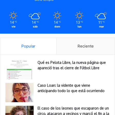
14
14
14
13
11
℃
℃
℃
℃
℃
vie
sáb
dom
lun
mar
Popular
Reciente
Qué es Pelota Libre, la nueva página que
apareció tras el cierre de Fútbol Libre
Caso Loan: la vidente que viene
anticipando todo lo que está ocurriendo
El caso de los leones que escaparon de un
circo, atacaron a vecinos y marcó el fin a la