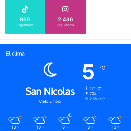
939
2.436
Seguidores
Seguidores
El clima
5
℃
San Nicolas
13º - 2º
73%
2.38 km/h
Cielo Limpio
13
13
8
8
13
℃
℃
℃
℃
℃