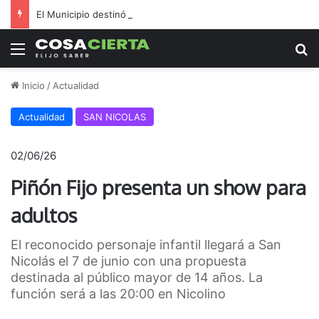
El Municipio destinó millones a inflables en medio de reclamos por salud y seguridad
Menú
B
Inicio
/
Actualidad
Actualidad
SAN NICOLAS
02/06/26
Piñón Fijo presenta un show para
adultos
El reconocido personaje infantil llegará a San
Nicolás el 7 de junio con una propuesta
destinada al público mayor de 14 años. La
función será a las 20:00 en Nicolino