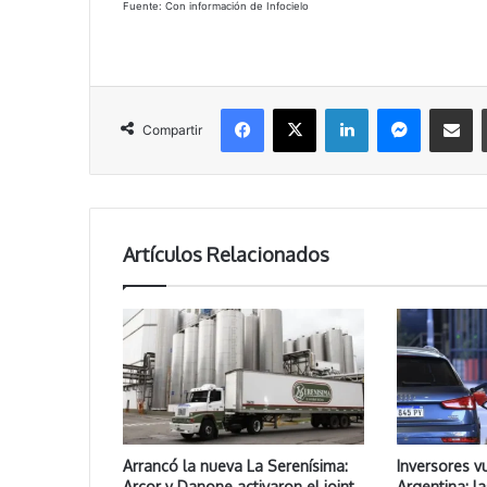
Fuente: Con información de Infocielo
Facebook
X
LinkedIn
Messenger
Compartir vía correo electrónico
Compartir
Artículos Relacionados
Arrancó la nueva La Serenísima:
Inversores v
Arcor y Danone activaron el joint
Argentina: l