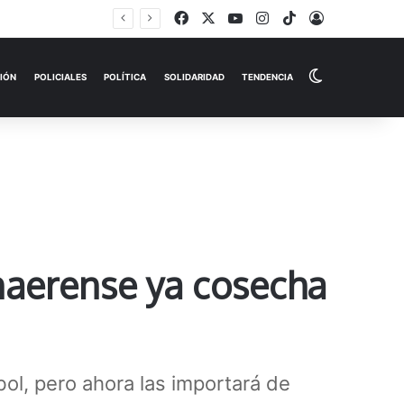
Facebook
X
YouTube
Instagram
TikTok
Iniciar Sesi
Switch skin
EMPRESAS
ESPECTÁCULOS
HISTORIAS
OPINIÓN
P
onaerense ya cosecha
ol, pero ahora las importará de