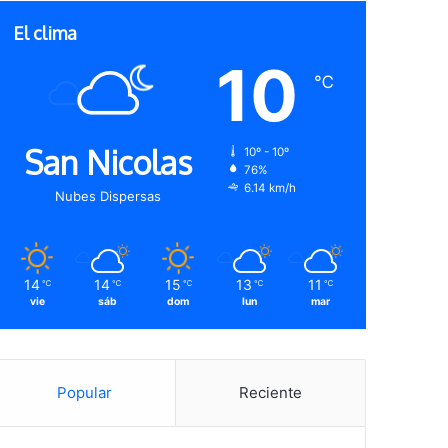
El clima
10
℃
San Nicolas
10º - 10º
76%
6.14 km/h
Nubes Dispersas
14
14
15
13
11
℃
℃
℃
℃
℃
vie
sáb
dom
lun
mar
Popular
Reciente