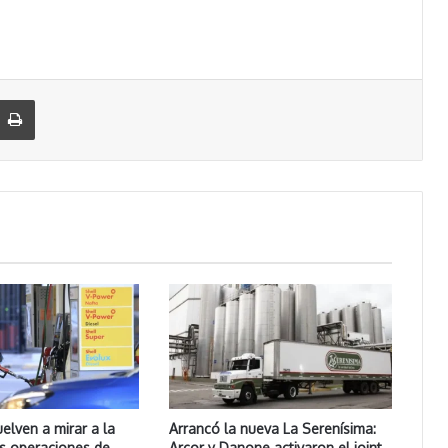
Imprimir
uelven a mirar a la
Arrancó la nueva La Serenísima:
as operaciones de
Arcor y Danone activaron el joint