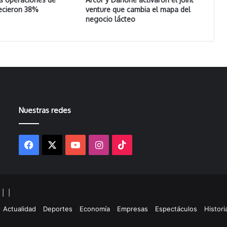
ecieron 38%
venture que cambia el mapa del
negocio lácteo
Nuestras redes
Facebook
X
YouTube
Instagram
TikTok
s |
|
gram
kTok
Actualidad
Deportes
Economía
Empresas
Espectáculos
Histori