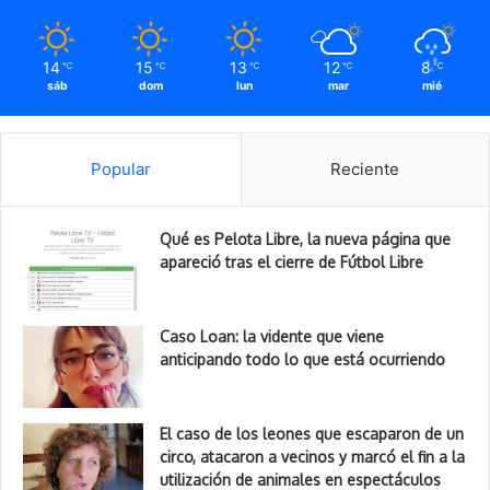
14
15
13
12
8
℃
℃
℃
℃
℃
sáb
dom
lun
mar
mié
Popular
Reciente
Qué es Pelota Libre, la nueva página que
apareció tras el cierre de Fútbol Libre
Caso Loan: la vidente que viene
anticipando todo lo que está ocurriendo
El caso de los leones que escaparon de un
circo, atacaron a vecinos y marcó el fin a la
utilización de animales en espectáculos