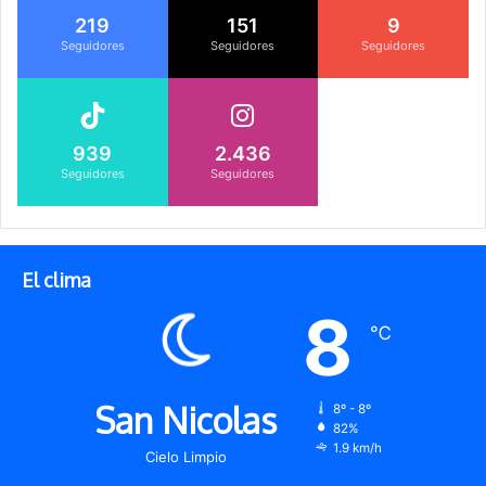
219
151
9
Seguidores
Seguidores
Seguidores
939
2.436
Seguidores
Seguidores
El clima
8
℃
San Nicolas
8º - 8º
82%
1.9 km/h
Cielo Limpio