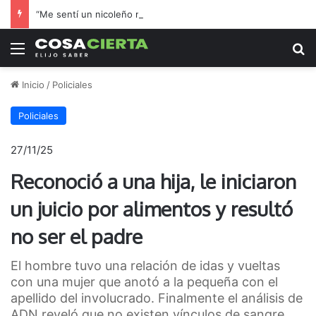
“Me sentí un nicoleño más”: el hincha de Boca que adoptó a Regatas en la final por el ascenso
Menú
B
Inicio
/
Policiales
Policiales
27/11/25
Reconoció a una hija, le iniciaron
un juicio por alimentos y resultó
no ser el padre
El hombre tuvo una relación de idas y vueltas
con una mujer que anotó a la pequeña con el
apellido del involucrado. Finalmente el análisis de
ADN reveló que no existen vínculos de sangre