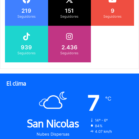
219
151
9
Seguidores
Seguidores
Seguidores
939
2.436
Seguidores
Seguidores
El clima
7
℃
San Nicolas
14º - 6º
84%
4.07 km/h
Nubes Dispersas