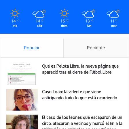
14
14
15
13
11
℃
℃
℃
℃
℃
vie
sáb
dom
lun
mar
Popular
Reciente
Qué es Pelota Libre, la nueva página que
apareció tras el cierre de Fútbol Libre
Caso Loan: la vidente que viene
anticipando todo lo que está ocurriendo
El caso de los leones que escaparon de un
circo, atacaron a vecinos y marcó el fin a la