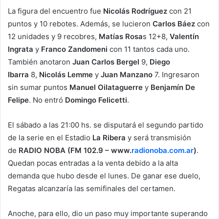
La figura del encuentro fue
Nicolás Rodríguez
con 21
puntos y 10 rebotes. Además, se lucieron
Carlos Báez
con
12 unidades y 9 recobres,
Matías Rosa
s 12+8,
Valentín
Ingrata
y
Franco
Zandomeni
con 11 tantos cada uno.
También anotaron
Juan Carlos Bergel
9,
Diego
Ibarra
8,
Nicolás Lemme
y
Juan
Manzano
7. Ingresaron
sin sumar puntos
Manuel
Oilataguerre
y
Benjamín De
Felipe
. No entró
Domingo Felicetti
.
El sábado a las 21:00 hs. se disputará el segundo partido
de la serie en el Estadio
La Ribera
y será transmisión
de
RADIO NOBA
(FM 102.9 – www.
radionoba.com.ar
)
.
Quedan pocas entradas a la venta debido a la alta
demanda que hubo desde el lunes. De ganar ese duelo,
Regatas alcanzaría las semifinales del certamen.
Anoche, para ello, dio un paso muy importante superando