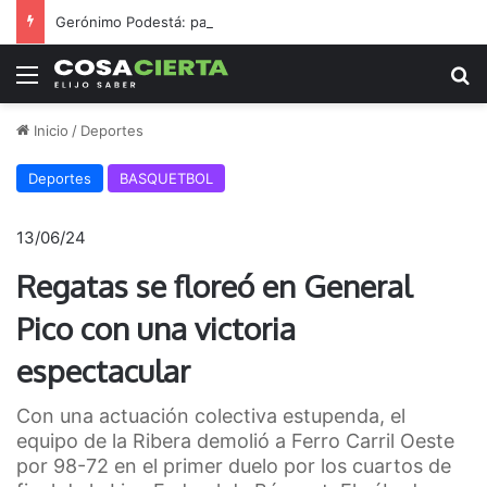
Gerónimo Podestá: pasión, gestión y un sueño llamado ascenso
Menú
B
Inicio
/
Deportes
Deportes
BASQUETBOL
13/06/24
Regatas se floreó en General
Pico con una victoria
espectacular
Con una actuación colectiva estupenda, el
equipo de la Ribera demolió a Ferro Carril Oeste
por 98-72 en el primer duelo por los cuartos de