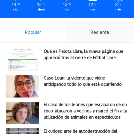
14
15
13
12
8
℃
℃
℃
℃
℃
sáb
dom
lun
mar
mié
Popular
Reciente
Qué es Pelota Libre, la nueva página que
apareció tras el cierre de Fútbol Libre
Caso Loan: la vidente que viene
anticipando todo lo que está ocurriendo
El caso de los leones que escaparon de un
circo, atacaron a vecinos y marcó el fin a la
utilización de animales en espectáculos
El curioso arte de autodestrucción del