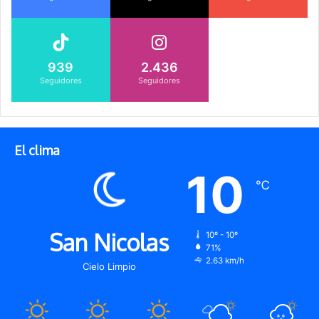
939
2.436
Seguidores
Seguidores
El clima
10
℃
San Nicolas
10º - 10º
71%
2.63 km/h
Cielo Limpio