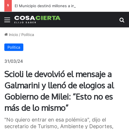
El Municipio destinó millones a inflables en medio de reclamos por salud y seguridad
Menú
B
Inicio
/
Política
Política
31/03/24
Scioli le devolvió el mensaje a
Galmarini y llenó de elogios al
Gobierno de Milei: “Esto no es
más de lo mismo”
"No quiero entrar en esa polémica", dijo el
secretario de Turismo, Ambiente y Deportes,