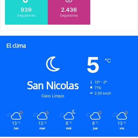
939
2.436
Seguidores
Seguidores
El clima
5
℃
San Nicolas
13º - 2º
71%
2.55 km/h
Cielo Limpio
13
13
8
8
13
℃
℃
℃
℃
℃
lun
mar
mié
jue
vie