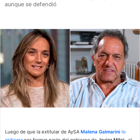
aunque se defendió
Luego de que la extitular de AySA
Malena Galmarini
lo
criticara
por formar parte del gobierno de
Javier Milei
, el