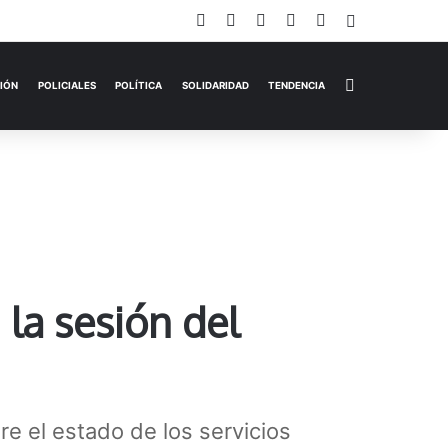
Facebook
X
YouTube
Instagram
TikTok
Iniciar Sesi
Switch skin
EMPRESAS
ESPECTÁCULOS
HISTORIAS
OPINIÓN
P
 la sesión del
re el estado de los servicios