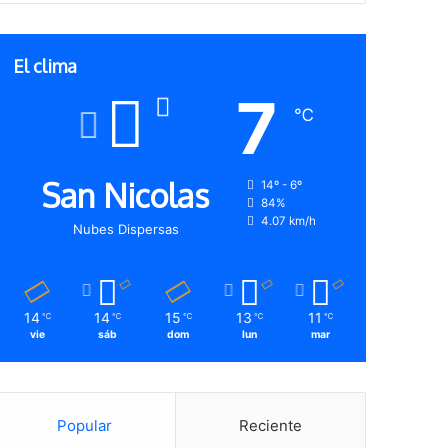
El clima
7
℃
San Nicolas
14º - 6º
84%
4.07 km/h
Nubes Dispersas
14
14
15
13
11
℃
℃
℃
℃
℃
vie
sáb
dom
lun
mar
Popular
Reciente