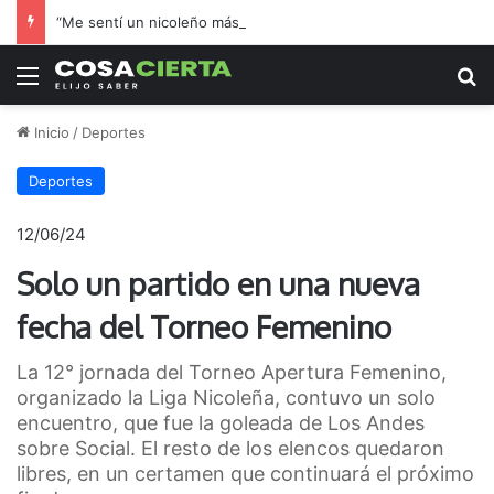
“Me sentí un nicoleño más”: el hincha de Boca que adoptó a Regatas en la final por el ascenso
Menú
B
Inicio
/
Deportes
Deportes
12/06/24
Solo un partido en una nueva
fecha del Torneo Femenino
La 12° jornada del Torneo Apertura Femenino,
organizado la Liga Nicoleña, contuvo un solo
encuentro, que fue la goleada de Los Andes
sobre Social. El resto de los elencos quedaron
libres, en un certamen que continuará el próximo