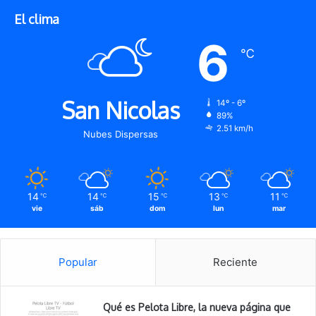
El clima
6
℃
San Nicolas
14º - 6º
89%
2.51 km/h
Nubes Dispersas
14
14
15
13
11
℃
℃
℃
℃
℃
vie
sáb
dom
lun
mar
Popular
Reciente
Qué es Pelota Libre, la nueva página que