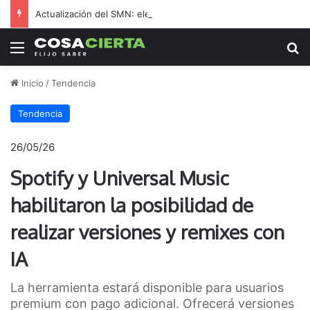
Actualización del SMN: elevan a naranja la alerta ante la posibilidad de granizo
Menú
B
Inicio
/
Tendencia
Tendencia
26/05/26
Spotify y Universal Music
habilitaron la posibilidad de
realizar versiones y remixes con
IA
La herramienta estará disponible para usuarios
premium con pago adicional. Ofrecerá versiones