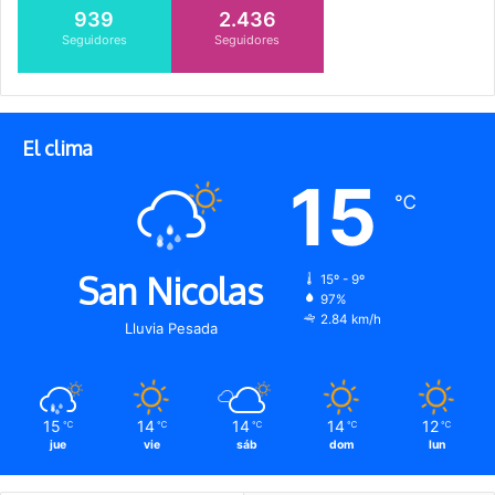
939
2.436
Seguidores
Seguidores
El clima
15
℃
San Nicolas
15º - 9º
97%
2.84 km/h
Lluvia Pesada
15
14
14
14
12
℃
℃
℃
℃
℃
jue
vie
sáb
dom
lun