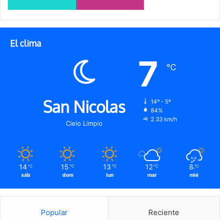
El clima
7
℃
San Nicolas
14º - 5º
84%
2.33 km/h
Cielo Limpio
14
15
13
12
8
℃
℃
℃
℃
℃
sáb
dom
lun
mar
mié
Popular
Reciente