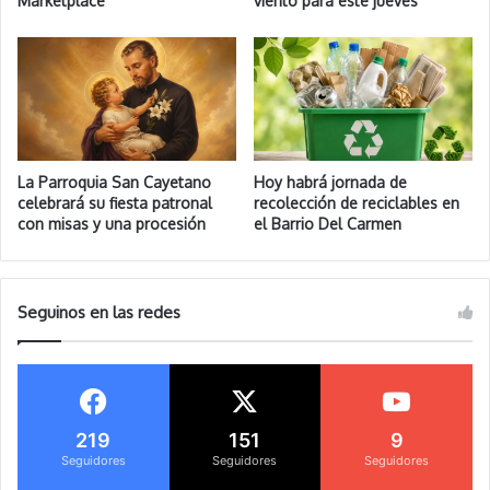
Marketplace
viento para este jueves
La Parroquia San Cayetano
Hoy habrá jornada de
celebrará su fiesta patronal
recolección de reciclables en
con misas y una procesión
el Barrio Del Carmen
Seguinos en las redes
219
151
9
Seguidores
Seguidores
Seguidores