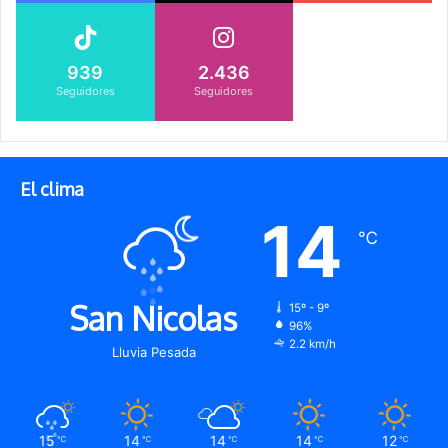
939
2.436
Seguidores
Seguidores
El clima
14
℃
San Nicolas
15º - 9º
96%
2.2 km/h
Lluvia Pesada
15
14
14
14
12
℃
℃
℃
℃
℃