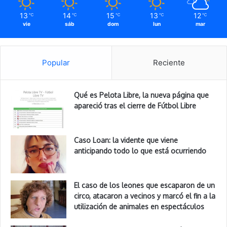
13
14
15
13
12
℃
℃
℃
℃
℃
vie
sáb
dom
lun
mar
Popular
Reciente
Qué es Pelota Libre, la nueva página que
apareció tras el cierre de Fútbol Libre
Caso Loan: la vidente que viene
anticipando todo lo que está ocurriendo
El caso de los leones que escaparon de un
circo, atacaron a vecinos y marcó el fin a la
utilización de animales en espectáculos