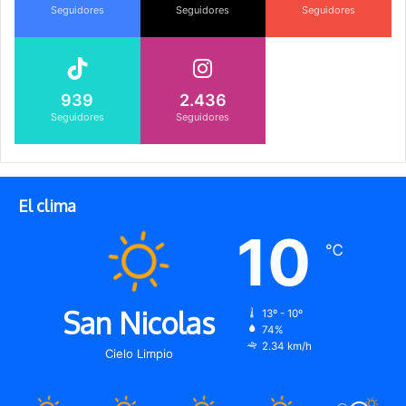
Seguidores
Seguidores
Seguidores
939
2.436
Seguidores
Seguidores
El clima
10
℃
San Nicolas
13º - 10º
74%
2.34 km/h
Cielo Limpio