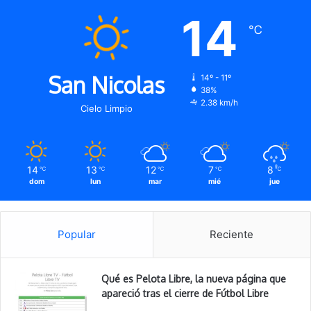
14
℃
San Nicolas
14º - 11º
38%
2.38 km/h
Cielo Limpio
14
13
12
7
8
℃
℃
℃
℃
℃
dom
lun
mar
mié
jue
Popular
Reciente
Qué es Pelota Libre, la nueva página que
apareció tras el cierre de Fútbol Libre