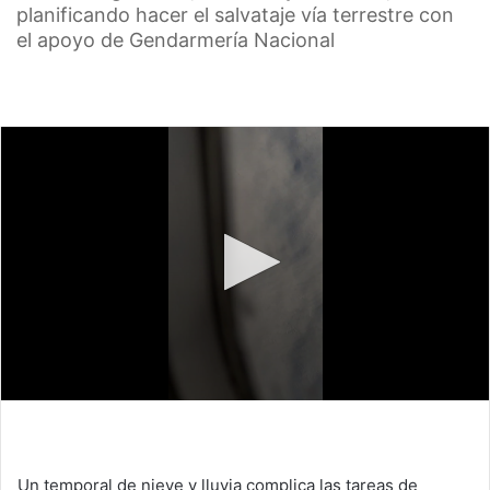
planificando hacer el salvataje vía terrestre con
el apoyo de Gendarmería Nacional
Un temporal de nieve y lluvia complica las tareas de