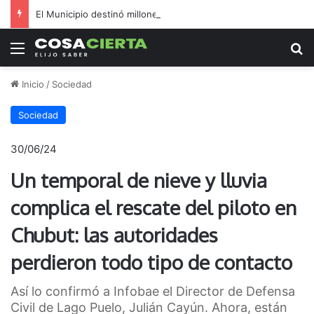
El Municipio destinó millones a inflables en medio de reclamos por salud y seguridad
Menú
B
Inicio
/
Sociedad
Sociedad
30/06/24
Un temporal de nieve y lluvia
complica el rescate del piloto en
Chubut: las autoridades
perdieron todo tipo de contacto
Así lo confirmó a Infobae el Director de Defensa
Civil de Lago Puelo, Julián Cayún. Ahora, están