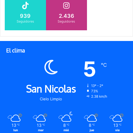
939
2.436
Seguidores
Seguidores
El clima
5
℃
San Nicolas
13º - 2º
73%
2.38 km/h
Cielo Limpio
13
13
8
8
13
℃
℃
℃
℃
℃
lun
mar
mié
jue
vie