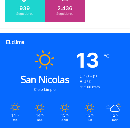
939
2.436
Seguidores
Seguidores
El clima
13
℃
San Nicolas
14º - 11º
45%
2.66 km/h
Cielo Limpio
14
14
15
13
12
℃
℃
℃
℃
℃
vie
sáb
dom
lun
mar