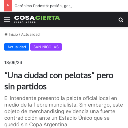
Gerónimo Podestá: pasión, gestión y un sueño llamado ascenso
Menú
B
Inicio
/
Actualidad
Actualidad
SAN NICOLAS
18/06/26
“Una ciudad con pelotas” pero
sin partidos
El intendente presentó la pelota oficial local en
medio de la fiebre mundialista. Sin embargo, este
objeto de merchandising evidencia una fuerte
contradicción ante un Estadio Único que se
quedó sin Copa Argentina