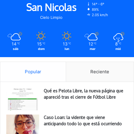
San Nicolas
14º - 6º
89%
2.05 km/h
Cielo Limpio
14
15
13
12
8
℃
℃
℃
℃
℃
sáb
dom
lun
mar
mié
Popular
Reciente
Qué es Pelota Libre, la nueva página que
apareció tras el cierre de Fútbol Libre
Caso Loan: la vidente que viene
anticipando todo lo que está ocurriendo