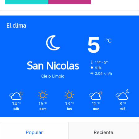
El clima
5
℃
San Nicolas
14º - 5º
91%
2.04 km/h
Cielo Limpio
14
15
13
12
8
℃
℃
℃
℃
℃
sáb
dom
lun
mar
mié
Popular
Reciente