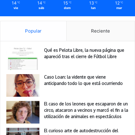
14
14
15
13
12
℃
℃
℃
℃
℃
vie
sáb
dom
lun
mar
Popular
Reciente
Qué es Pelota Libre, la nueva página que
apareció tras el cierre de Fútbol Libre
Caso Loan: la vidente que viene
anticipando todo lo que está ocurriendo
El caso de los leones que escaparon de un
circo, atacaron a vecinos y marcó el fin a la
utilización de animales en espectáculos
El curioso arte de autodestrucción del