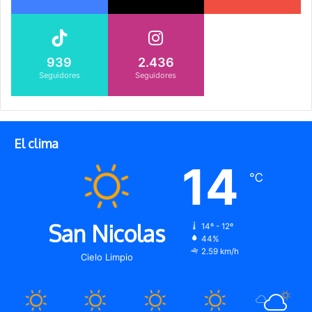
939
2.436
Seguidores
Seguidores
El clima
14
℃
San Nicolas
14º - 12º
44%
2.59 km/h
Cielo Limpio