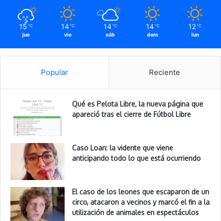
15
14
14
14
12
℃
℃
℃
℃
℃
jue
vie
sáb
dom
lun
Popular
Reciente
Qué es Pelota Libre, la nueva página que
apareció tras el cierre de Fútbol Libre
Caso Loan: la vidente que viene
anticipando todo lo que está ocurriendo
El caso de los leones que escaparon de un
circo, atacaron a vecinos y marcó el fin a la
utilización de animales en espectáculos