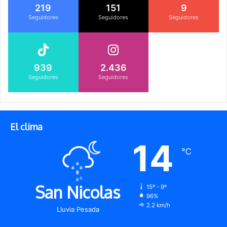
219
151
9
Seguidores
Seguidores
Seguidores
939
2.436
Seguidores
Seguidores
El clima
14
℃
San Nicolas
15º - 9º
96%
2.2 km/h
Lluvia Pesada