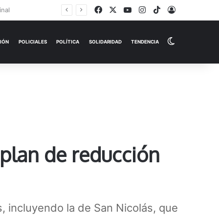
Facebook
X
YouTube
Instagram
TikTok
Iniciar Sesi
Switch skin
EMPRESAS
ESPECTÁCULOS
HISTORIAS
OPINIÓN
P
 plan de reducción
ís, incluyendo la de San Nicolás, que