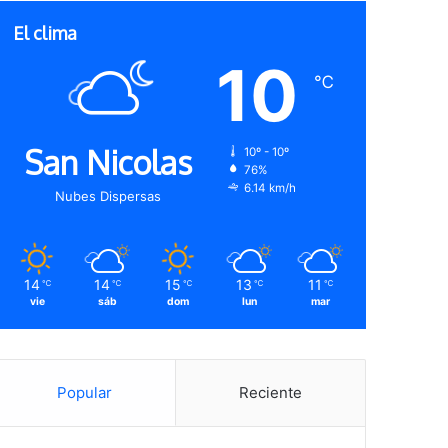
El clima
10
℃
San Nicolas
10º - 10º
76%
6.14 km/h
Nubes Dispersas
14
14
15
13
11
℃
℃
℃
℃
℃
vie
sáb
dom
lun
mar
Popular
Reciente