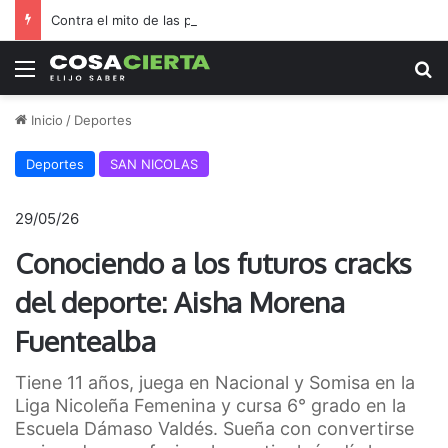
Contra el mito de las pantallas, la Biblioteca Rafael de Aguiar duplicó el préstamo de libros durante las vacaciones
Menú
B
Inicio
/
Deportes
Deportes
SAN NICOLAS
29/05/26
Conociendo a los futuros cracks
del deporte: Aisha Morena
Fuentealba
Tiene 11 años, juega en Nacional y Somisa en la
Liga Nicoleña Femenina y cursa 6° grado en la
Escuela Dámaso Valdés. Sueña con convertirse