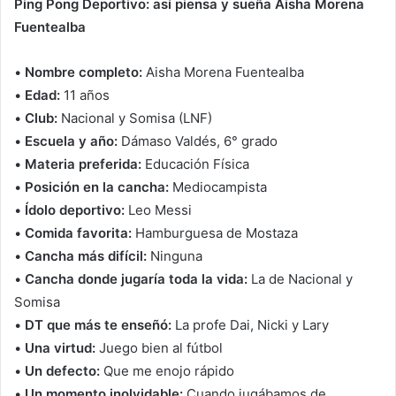
Ping Pong Deportivo: así piensa y sueña Aisha Morena
Fuentealba
•
Nombre completo:
Aisha Morena Fuentealba
•
Edad:
11 años
•
Club:
Nacional y Somisa (LNF)
•
Escuela y año:
Dámaso Valdés, 6° grado
•
Materia preferida:
Educación Física
•
Posición en la cancha:
Mediocampista
•
Ídolo deportivo:
Leo Messi
•
Comida favorita:
Hamburguesa de Mostaza
•
Cancha más difícil:
Ninguna
•
Cancha donde jugaría toda la vida:
La de Nacional y
Somisa
•
DT que más te enseñó:
La profe Dai, Nicki y Lary
•
Una virtud:
Juego bien al fútbol
•
Un defecto:
Que me enojo rápido
•
Un momento inolvidable:
Cuando jugábamos de