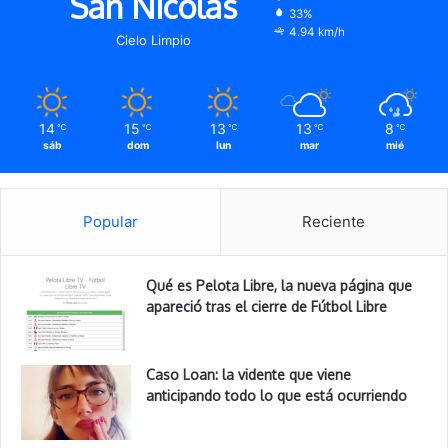
San Nicolas
33%
4.94 km/h
Cielo Limpio
14
15
13
13
8
℃
℃
℃
℃
℃
sáb
dom
lun
mar
mié
Popular
Reciente
Qué es Pelota Libre, la nueva página que
apareció tras el cierre de Fútbol Libre
Caso Loan: la vidente que viene
anticipando todo lo que está ocurriendo