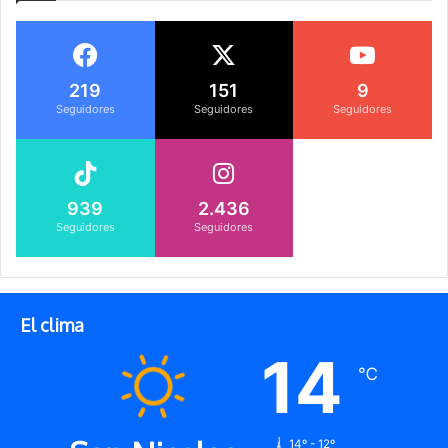
219
151
9
Seguidores
Seguidores
Seguidores
939
2.436
Seguidores
Seguidores
El clima
14
℃
14º - 12º