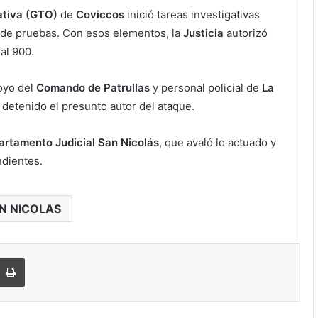
ativa (GTO)
de
Coviccos
inició tareas investigativas
 de pruebas. Con esos elementos, la
Justicia
autorizó
al 900.
poyo del
Comando de Patrullas
y personal policial de
La
ue detenido el presunto autor del ataque.
partamento Judicial San Nicolás
, que avaló lo actuado y
ndientes.
N NICOLAS
Imprimir