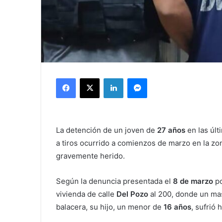
Facebook
X
LinkedIn
Messenger
La detención de un joven de
27 años
en las últ
a tiros ocurrido a comienzos de marzo en la zo
gravemente herido.
Según la denuncia presentada el
8 de marzo
po
vivienda de calle
Del Pozo
al 200, donde un mas
balacera, su hijo, un menor de
16 años
, sufrió