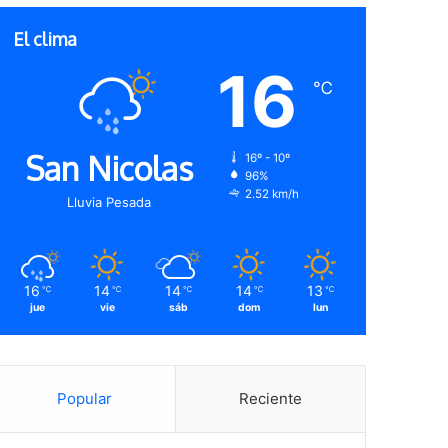
El clima
16
℃
San Nicolas
16º - 10º
96%
2.52 km/h
Lluvia Pesada
16
14
14
14
13
℃
℃
℃
℃
℃
jue
vie
sáb
dom
lun
Popular
Reciente