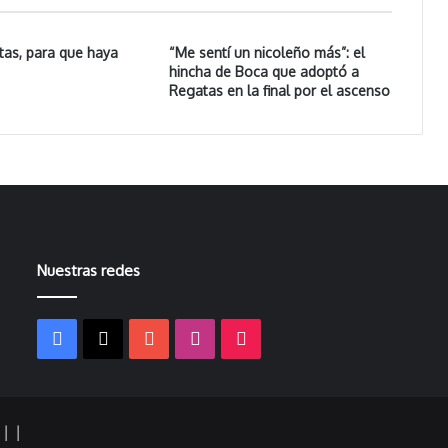
tas, para que haya
“Me sentí un nicoleño más”: el
hincha de Boca que adoptó a
Regatas en la final por el ascenso
Nuestras redes
Facebook
X
YouTube
Instagram
TikTok
s |
|