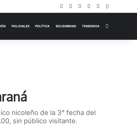
Facebook
X
YouTube
Instagram
TikTok
Iniciar Sesi
Switch skin
EMPRESAS
ESPECTÁCULOS
HISTORIAS
OPINIÓN
P
araná
ico nicoleño de la 3° fecha del
0, sin público visitante.