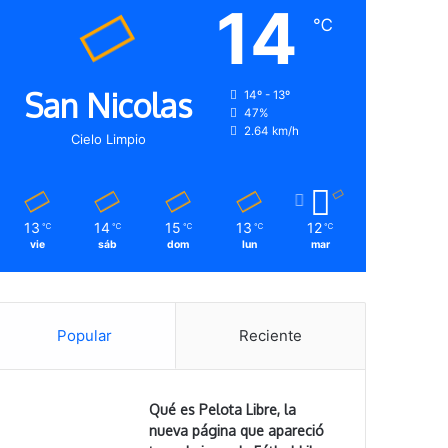
14
℃
San Nicolas
14º - 13º
47%
2.64 km/h
Cielo Limpio
13
14
15
13
12
℃
℃
℃
℃
℃
vie
sáb
dom
lun
mar
Popular
Reciente
Qué es Pelota Libre, la
nueva página que apareció