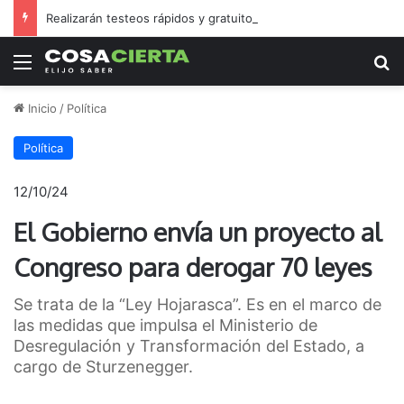
Realizarán testeos rápidos y gratuitos de HIV, sífilis y hepatitis C en barrio Golf
Menú
B
Inicio
/
Política
Política
12/10/24
El Gobierno envía un proyecto al
Congreso para derogar 70 leyes
Se trata de la “Ley Hojarasca”. Es en el marco de
las medidas que impulsa el Ministerio de
Desregulación y Transformación del Estado, a
cargo de Sturzenegger.