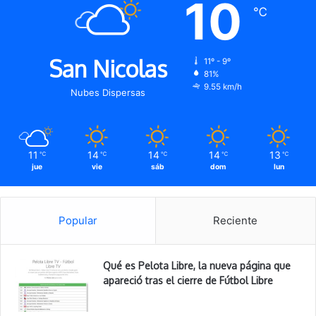
10
℃
San Nicolas
11º - 9º
81%
9.55 km/h
Nubes Dispersas
11
14
14
14
13
℃
℃
℃
℃
℃
jue
vie
sáb
dom
lun
Popular
Reciente
Qué es Pelota Libre, la nueva página que
apareció tras el cierre de Fútbol Libre