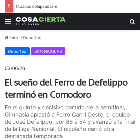
Cloacas colapsadas en B.º San Jorge generan alarma y enojo vecinal
Menú
B
Inicio
/
Deportes
Deportes
SAN NICOLAS
03/06/26
El sueño del Ferro de Defelippo
terminó en Comodoro
En el quinto y decisivo partido de la semifinal,
Gimnasia aplastó a Ferro Carril Oeste, el equipo
de José Defelippo, por 88 a 54 y avanzó a la final
de la Liga Nacional. El nicoleño cerró otra
destacada temporada