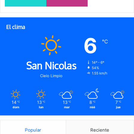
El clima
6
℃
San Nicolas
14º - 6º
54%
1.55 km/h
Cielo Limpio
14
13
13
8
7
℃
℃
℃
℃
℃
dom
lun
mar
mié
jue
Popular
Reciente