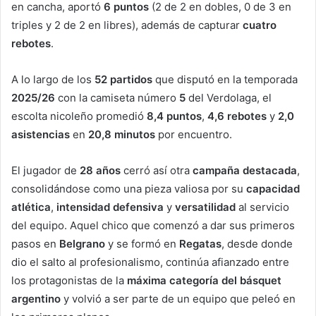
en cancha, aportó
6 puntos
(2 de 2 en dobles, 0 de 3 en
triples y 2 de 2 en libres), además de capturar
cuatro
rebotes
.
A lo largo de los
52 partidos
que disputó en la temporada
2025/26
con la camiseta número
5
del Verdolaga, el
escolta nicoleño promedió
8,4 puntos
,
4,6 rebotes
y
2,0
asistencias
en
20,8 minutos
por encuentro.
El jugador de
28 años
cerró así otra
campaña destacada
,
consolidándose como una pieza valiosa por su
capacidad
atlética
,
intensidad defensiva
y
versatilidad
al servicio
del equipo. Aquel chico que comenzó a dar sus primeros
pasos en
Belgrano
y se formó en
Regatas
, desde donde
dio el salto al profesionalismo, continúa afianzado entre
los protagonistas de la
máxima categoría del básquet
argentino
y volvió a ser parte de un equipo que peleó en