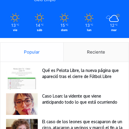
13
14
15
13
12
℃
℃
℃
℃
℃
vie
sáb
dom
lun
mar
Popular
Reciente
Qué es Pelota Libre, la nueva página que
apareció tras el cierre de Fútbol Libre
Caso Loan: la vidente que viene
anticipando todo lo que está ocurriendo
El caso de los leones que escaparon de un
circo, atacaron a vecinos y marcó el fin a la