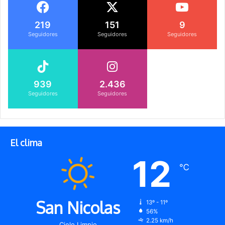
219
151
9
Seguidores
Seguidores
Seguidores
939
2.436
Seguidores
Seguidores
El clima
12
℃
San Nicolas
13º - 11º
56%
2.25 km/h
Cielo Limpio