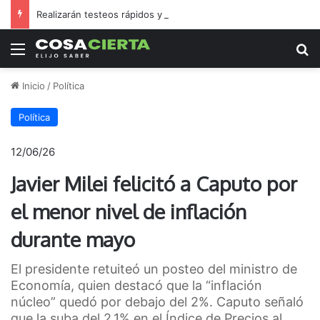
Realizarán testeos rápidos y gratuitos de HIV, sífilis y hepatitis C en barrio Golf
Menú
B
Inicio
/
Política
Política
12/06/26
Javier Milei felicitó a Caputo por
el menor nivel de inflación
durante mayo
El presidente retuiteó un posteo del ministro de
Economía, quien destacó que la “inflación
núcleo” quedó por debajo del 2%. Caputo señaló
que la suba del 2,1% en el Índice de Precios al