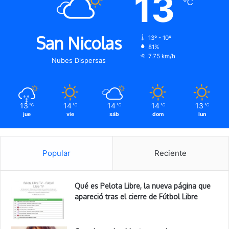
13
℃
San Nicolas
13º - 10º
81%
7.75 km/h
Nubes Dispersas
13
14
14
14
13
℃
℃
℃
℃
℃
jue
vie
sáb
dom
lun
Popular
Reciente
Qué es Pelota Libre, la nueva página que
apareció tras el cierre de Fútbol Libre