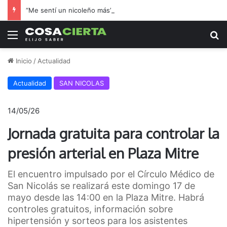
“Me sentí un nicoleño más”: el hincha de Boca que adoptó a Regatas en la final por el ascenso
Menú
B
Inicio
/
Actualidad
Actualidad
SAN NICOLAS
14/05/26
Jornada gratuita para controlar la
presión arterial en Plaza Mitre
El encuentro impulsado por el Círculo Médico de
San Nicolás se realizará este domingo 17 de
mayo desde las 14:00 en la Plaza Mitre. Habrá
controles gratuitos, información sobre
hipertensión y sorteos para los asistentes