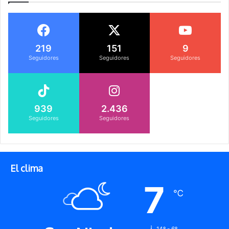
219
151
9
Seguidores
Seguidores
Seguidores
939
2.436
Seguidores
Seguidores
El clima
7
℃
14º - 6º