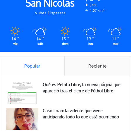
San Nicolas
84%
4.07 km/h
Nubes Dispersas
14
14
15
13
11
℃
℃
℃
℃
℃
vie
sáb
dom
lun
mar
Popular
Reciente
Qué es Pelota Libre, la nueva página que
apareció tras el cierre de Fútbol Libre
Caso Loan: la vidente que viene
anticipando todo lo que está ocurriendo