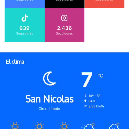
939
2.436
Seguidores
Seguidores
El clima
7
℃
San Nicolas
14º - 5º
84%
2.33 km/h
Cielo Limpio