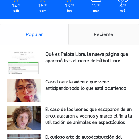
14
15
13
12
8
℃
℃
℃
℃
℃
sáb
dom
lun
mar
mié
Popular
Reciente
Qué es Pelota Libre, la nueva página que
apareció tras el cierre de Fútbol Libre
Caso Loan: la vidente que viene
anticipando todo lo que está ocurriendo
El caso de los leones que escaparon de un
circo, atacaron a vecinos y marcó el fin a la
utilización de animales en espectáculos
El curioso arte de autodestrucción del