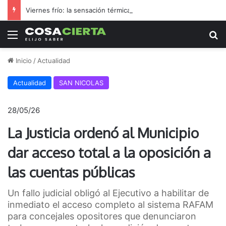
Viernes frío: la sensación térmica se acercó a 0 °C durante la madrugada
Menú
B
Inicio
/
Actualidad
Actualidad
SAN NICOLAS
28/05/26
La Justicia ordenó al Municipio
dar acceso total a la oposición a
las cuentas públicas
Un fallo judicial obligó al Ejecutivo a habilitar de
inmediato el acceso completo al sistema RAFAM
para concejales opositores que denunciaron