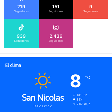
219
151
9
Seguidores
Seguidores
Seguidores
939
2.436
Seguidores
Seguidores
El clima
8
℃
San Nicolas
13º - 8º
82%
2.07 km/h
Cielo Limpio