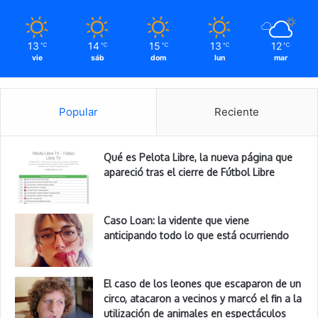
13
14
15
13
12
℃
℃
℃
℃
℃
vie
sáb
dom
lun
mar
Popular
Reciente
Qué es Pelota Libre, la nueva página que
apareció tras el cierre de Fútbol Libre
Caso Loan: la vidente que viene
anticipando todo lo que está ocurriendo
El caso de los leones que escaparon de un
circo, atacaron a vecinos y marcó el fin a la
utilización de animales en espectáculos