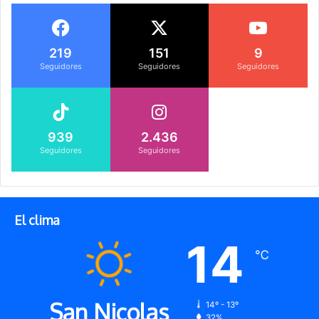
219
151
9
Seguidores
Seguidores
Seguidores
939
2.436
Seguidores
Seguidores
El clima
14
℃
San Nicolas
14º - 13º
32%