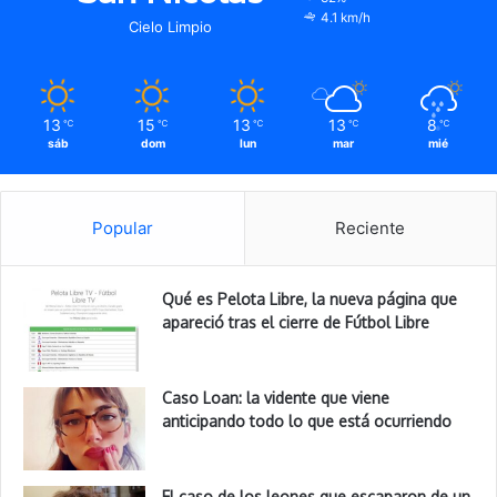
4.1 km/h
Cielo Limpio
13
15
13
13
8
℃
℃
℃
℃
℃
sáb
dom
lun
mar
mié
Popular
Reciente
Qué es Pelota Libre, la nueva página que
apareció tras el cierre de Fútbol Libre
Caso Loan: la vidente que viene
anticipando todo lo que está ocurriendo
El caso de los leones que escaparon de un