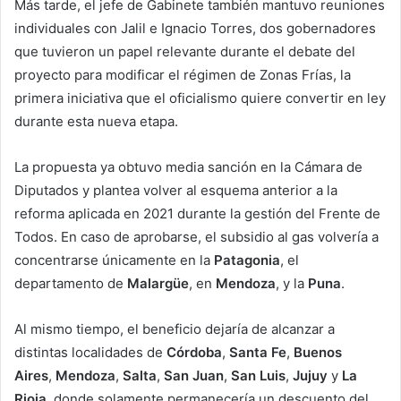
Más tarde, el jefe de Gabinete también mantuvo reuniones
individuales con Jalil e Ignacio Torres, dos gobernadores
que tuvieron un papel relevante durante el debate del
proyecto para modificar el régimen de Zonas Frías, la
primera iniciativa que el oficialismo quiere convertir en ley
durante esta nueva etapa.
La propuesta ya obtuvo media sanción en la Cámara de
Diputados y plantea volver al esquema anterior a la
reforma aplicada en 2021 durante la gestión del Frente de
Todos. En caso de aprobarse, el subsidio al gas volvería a
concentrarse únicamente en la
Patagonia
, el
departamento de
Malargüe
, en
Mendoza
, y la
Puna
.
Al mismo tiempo, el beneficio dejaría de alcanzar a
distintas localidades de
Córdoba
,
Santa Fe
,
Buenos
Aires
,
Mendoza
,
Salta
,
San Juan
,
San Luis
,
Jujuy
y
La
Rioja
, donde solamente permanecería un descuento del