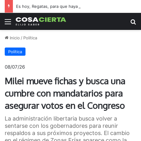
Es hoy, Regatas, para que haya mañana
Menú
B
Inicio
/
Política
Política
08/07/26
Milei mueve fichas y busca una
cumbre con mandatarios para
asegurar votos en el Congreso
La administración libertaria busca volver a
sentarse con los gobernadores para reunir
respaldos a sus próximos proyectos. El cambio
en el régimen de Zonas Frías aparece como la