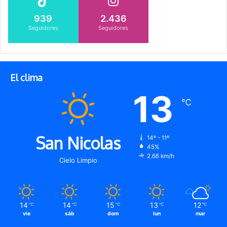
939
2.436
Seguidores
Seguidores
El clima
13
℃
San Nicolas
14º - 11º
45%
2.66 km/h
Cielo Limpio
14
14
15
13
12
℃
℃
℃
℃
℃
vie
sáb
dom
lun
mar