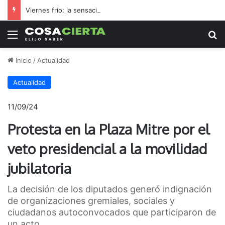
Viernes frío: la sensación térmica se acercó a 0 °C durante la madrugada
Menú
B
Inicio
/
Actualidad
Actualidad
11/09/24
Protesta en la Plaza Mitre por el
veto presidencial a la movilidad
jubilatoria
La decisión de los diputados generó indignación
de organizaciones gremiales, sociales y
ciudadanos autoconvocados que participaron de
un acto