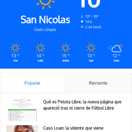
San Nicolas
13º - 10º
74%
2.34 km/h
Cielo Limpio
13
14
15
13
12
℃
℃
℃
℃
℃
vie
sáb
dom
lun
mar
Popular
Reciente
Qué es Pelota Libre, la nueva página que
apareció tras el cierre de Fútbol Libre
Caso Loan: la vidente que viene