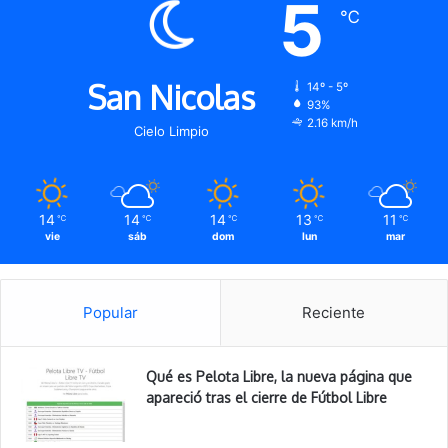
5
℃
San Nicolas
14º - 5º
93%
2.16 km/h
Cielo Limpio
14
14
14
13
11
℃
℃
℃
℃
℃
vie
sáb
dom
lun
mar
Popular
Reciente
Qué es Pelota Libre, la nueva página que
apareció tras el cierre de Fútbol Libre