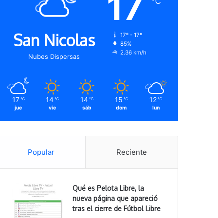
17
℃
San Nicolas
17º - 17º
85%
2.36 km/h
Nubes Dispersas
17
14
14
15
12
℃
℃
℃
℃
℃
jue
vie
sáb
dom
lun
Popular
Reciente
Qué es Pelota Libre, la
nueva página que apareció
tras el cierre de Fútbol Libre