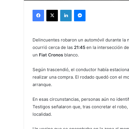
Facebook
X
LinkedIn
Messenger
Delincuentes robaron un automóvil durante la 
ocurrió cerca de las
21:45
en la intersección d
un
Fiat Cronos
blanco.
Según trascendió, el conductor había estaciona
realizar una compra. El rodado quedó con el mo
arranque.
En esas circunstancias, personas aún no identi
Testigos señalaron que, tras concretar el robo, 
localidad.
Un vecino que se encontraba en la zona al mom