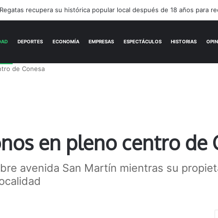
Encuentro cultural con arte, música y una feria abierta
ACTUALIDAD
DEPORTES
ECONOMÍA
ntro de Conesa
onos en pleno centro de
obre avenida San Martín mientras su propiet
localidad