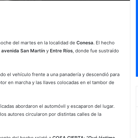
noche del martes en la localidad de
Conesa
. El hecho
e
avenida San Martín
y
Entre Ríos
, donde fue sustraído
do el vehículo frente a una panadería y descendió para
tor en marcha y las llaves colocadas en el tambor de
ficadas abordaron el automóvil y escaparon del lugar.
los autores circularon por distintas calles de la
ento del hecho relató a
COSA CIERTA
:
“Qué lástima,