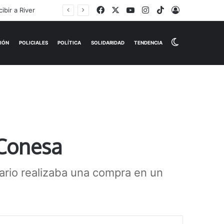
Facebook
X
YouTube
Instagram
TikTok
Iniciar Sesi
Switch skin
EMPRESAS
ESPECTÁCULOS
HISTORIAS
OPINIÓN
P
 Conesa
ario realizaba una compra en un