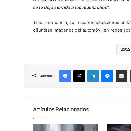
se lo dejó servido a los muchachos”
.
Tras la denuncia, se iniciaron actuaciones en l
difundían imágenes del automóvil en redes social
SA
Facebook
X
LinkedIn
Messenger
Compartir vía correo electrónico
Compartir
Artículos Relacionados