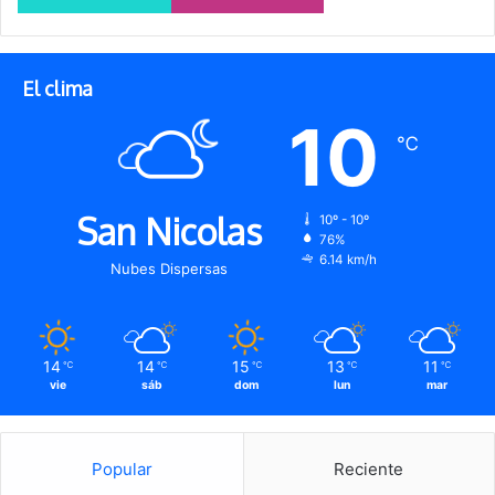
El clima
10
℃
San Nicolas
10º - 10º
76%
6.14 km/h
Nubes Dispersas
14
14
15
13
11
℃
℃
℃
℃
℃
vie
sáb
dom
lun
mar
Popular
Reciente