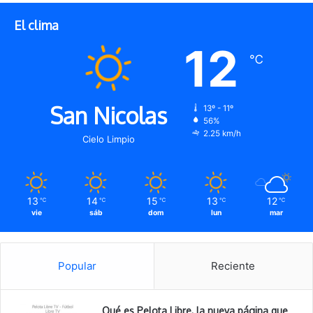
El clima
12
℃
San Nicolas
13º - 11º
56%
2.25 km/h
Cielo Limpio
13
14
15
13
12
℃
℃
℃
℃
℃
vie
sáb
dom
lun
mar
Popular
Reciente
Qué es Pelota Libre, la nueva página que