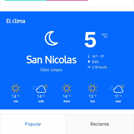
El clima
5
℃
San Nicolas
14º - 5º
93%
2.16 km/h
Cielo Limpio
14
14
14
13
11
℃
℃
℃
℃
℃
vie
sáb
dom
lun
mar
Popular
Reciente