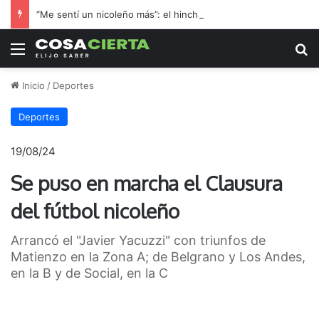
“Me sentí un nicoleño más”: el hincha de Boca que adoptó a Regatas en la final por el ascenso
Menú
B
Inicio
/
Deportes
Deportes
19/08/24
Se puso en marcha el Clausura
del fútbol nicoleño
Arrancó el "Javier Yacuzzi" con triunfos de
Matienzo en la Zona A; de Belgrano y Los Andes,
en la B y de Social, en la C