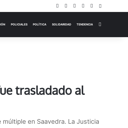
Facebook
X
YouTube
Instagram
TikTok
Iniciar Sesi
Switch skin
EMPRESAS
ESPECTÁCULOS
HISTORIAS
OPINIÓN
P
fue trasladado al
múltiple en Saavedra. La Justicia