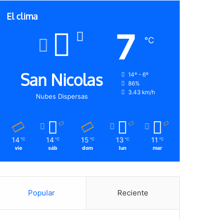
El clima
7
℃
San Nicolas
14º - 6º
86%
3.43 km/h
Nubes Dispersas
14
14
15
13
11
℃
℃
℃
℃
℃
vie
sáb
dom
lun
mar
Popular
Reciente